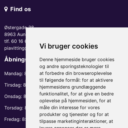
Find os
Østergade 38
8963 Auning
tlf. 60 16 66 06
Vi bruger cookies
piavitting@gmail.com
Åbningstider
Denne hjemmeside bruger cookies
og andre sporingsteknologier til
at forbedre din browseroplevelse
Mandag: 8:30-12 og 13:30-17
til følgende formål:
for at aktivere
Tirsdag: 8:30-13 og 14:30-17
hjemmesidens grundlæggende
funktionalitet
,
for at give en bedre
Onsdag: 8:30-13 og 14:30-17
oplevelse på hjemmesiden
,
for at
måle din interesse for vores
Torsdag: 8:30-13 og 14:30-17
produkter og tjenester og for at
Fredag: 8:30-12 og 13:30-17
tilpasse marketinginteraktioner
,
at