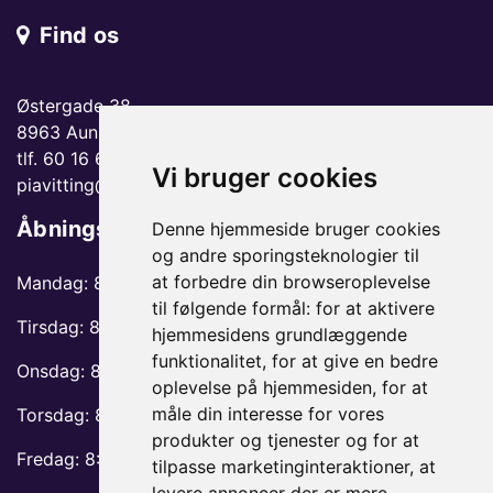
Find os
Østergade 38
8963 Auning
tlf. 60 16 66 06
Vi bruger cookies
piavitting@gmail.com
Åbningstider
Denne hjemmeside bruger cookies
og andre sporingsteknologier til
at forbedre din browseroplevelse
Mandag: 8:30-12 og 13:30-17
til følgende formål:
for at aktivere
Tirsdag: 8:30-13 og 14:30-17
hjemmesidens grundlæggende
funktionalitet
,
for at give en bedre
Onsdag: 8:30-13 og 14:30-17
oplevelse på hjemmesiden
,
for at
måle din interesse for vores
Torsdag: 8:30-13 og 14:30-17
produkter og tjenester og for at
Fredag: 8:30-12 og 13:30-17
tilpasse marketinginteraktioner
,
at