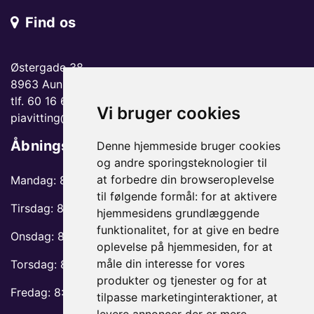
Find os
Østergade 38
8963 Auning
tlf. 60 16 66 06
Vi bruger cookies
piavitting@gmail.com
Åbningstider
Denne hjemmeside bruger cookies
og andre sporingsteknologier til
at forbedre din browseroplevelse
Mandag: 8:30-12 og 13:30-17
til følgende formål:
for at aktivere
Tirsdag: 8:30-13 og 14:30-17
hjemmesidens grundlæggende
funktionalitet
,
for at give en bedre
Onsdag: 8:30-13 og 14:30-17
oplevelse på hjemmesiden
,
for at
måle din interesse for vores
Torsdag: 8:30-13 og 14:30-17
produkter og tjenester og for at
Fredag: 8:30-12 og 13:30-17
tilpasse marketinginteraktioner
,
at