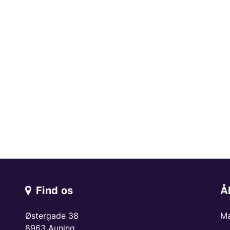
Find os
Å
Østergade 38
Ma
8963 Auning