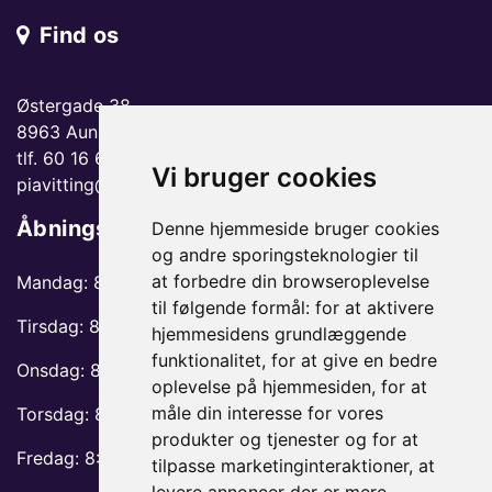
Find os
Østergade 38
8963 Auning
tlf. 60 16 66 06
Vi bruger cookies
piavitting@gmail.com
Åbningstider
Denne hjemmeside bruger cookies
og andre sporingsteknologier til
at forbedre din browseroplevelse
Mandag: 8:30-12 og 13:30-17
til følgende formål:
for at aktivere
Tirsdag: 8:30-13 og 14:30-17
hjemmesidens grundlæggende
funktionalitet
,
for at give en bedre
Onsdag: 8:30-13 og 14:30-17
oplevelse på hjemmesiden
,
for at
måle din interesse for vores
Torsdag: 8:30-13 og 14:30-17
produkter og tjenester og for at
Fredag: 8:30-12 og 13:30-17
tilpasse marketinginteraktioner
,
at