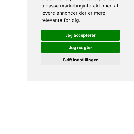
tilpasse marketinginteraktioner
,
at
levere annoncer der er mere
relevante for dig
.
Jeg accepterer
Jeg nægter
Skift indstillinger
Velkommen til Skin By Vitting
Dit personlige frirum i Auning, dedikeret til din huds
sundhed og dit indre velvære.
Hos Skin by Vitting handler det om mere end blot
behandlinger – det handler om dig.