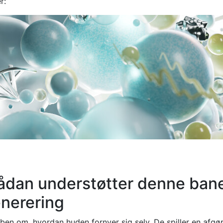
r:
Sådan understøtter denne ban
enerering
en om, hvordan huden fornyer sig selv. De spiller en afgø