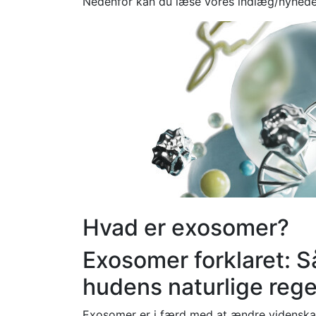
Nedenfor kan du læse vores indlæg/nyhede
Hvad er exosomer?
Exosomer forklaret: 
hudens naturlige reg
Exosomer er i færd med at ændre videnskab