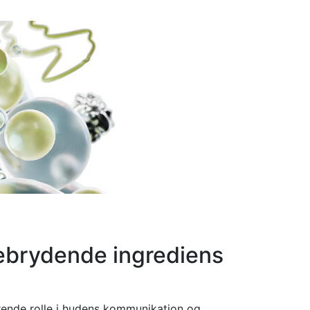
ebrydende ingrediens
rende rolle i hudens kommunikation og