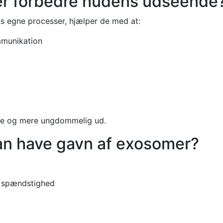
r forbedre hudens udseende
 egne processer, hjælper de med at:
mmunikation
rere og mere ungdommelig ud.
kan have gavn af exosomer?
f spændstighed