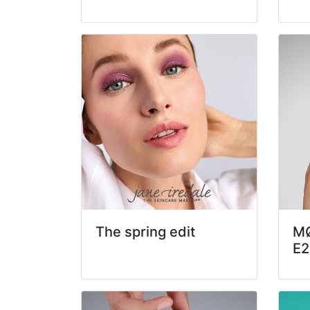
The spring edit
M
E2