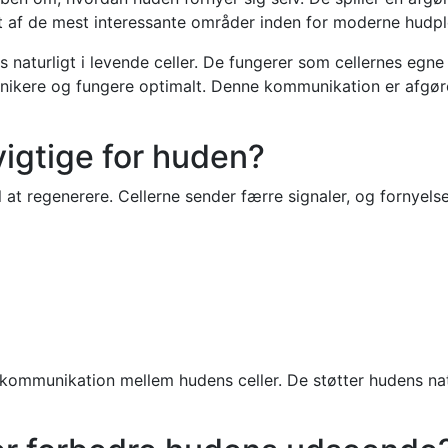
et af de mest interessante områder inden for moderne hudple
 naturligt i levende celler. De fungerer som cellernes egn
ikere og fungere optimalt. Denne kommunikation er afgør
igtige for huden?
l at regenerere. Cellerne sender færre signaler, og fornye
mmunikation mellem hudens celler. De støtter hudens natu